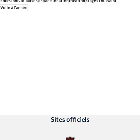
cours individualisés
espace location
location
stages toussaint
Voile à l'année
Sites officiels